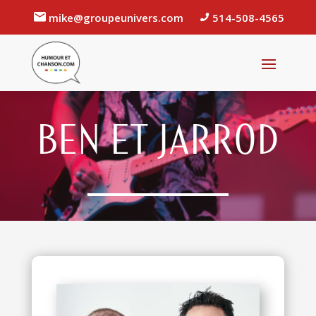
mike@groupeunivers.com
514-508-4565
BEN ET JARROD