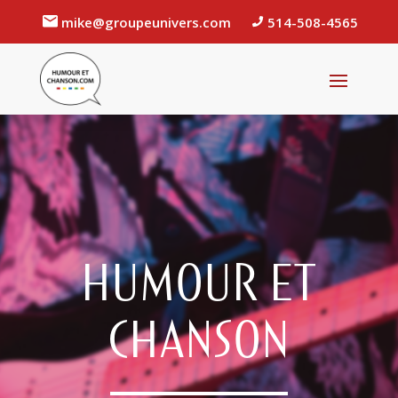
mike@groupeunivers.com
514-508-4565
HUMOUR ET
CHANSON