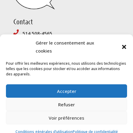
Contact
514 508-4565
Gérer le consentement aux
mike@groupeunivers.com
cookies
Informations complémentaires
Pour offrir les meilleures expériences, nous utilisons des technologies
telles que les cookies pour stocker et/ou accéder aux informations
Politique de confidentialité
des appareils.
Conditions générales d’utlisation
Accepter
Refuser
© 2023 Humour et chanson, tous droits
Voir préférences
réservés
Conditions générales d’utilisation
Politique de confidentialité