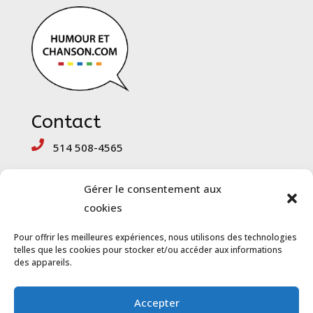
Contact
514 508-4565
mike@groupeunivers.com
Gérer le consentement aux
cookies
Informations
complémentaires
Pour offrir les meilleures expériences, nous utilisons des technologies
telles que les cookies pour stocker et/ou accéder aux informations
Politique de confidentialité
des appareils.
Conditions générales d’utlisation
Accepter