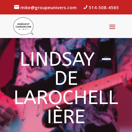
mike@groupeunivers.com
514-508-4565
LINDSAY –
DE
LAROCHELL
IÈRE